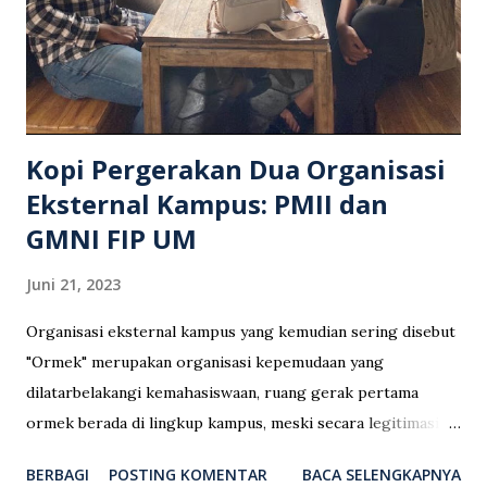
Kopi Pergerakan Dua Organisasi
Eksternal Kampus: PMII dan
GMNI FIP UM
Juni 21, 2023
Organisasi eksternal kampus yang kemudian sering disebut
"Ormek" merupakan organisasi kepemudaan yang
dilatarbelakangi kemahasiswaan, ruang gerak pertama
ormek berada di lingkup kampus, meski secara legitimasi
hukum ormek tidak diatur di produk hukum PTN. Namun,
BERBAGI
POSTING KOMENTAR
BACA SELENGKAPNYA
secara legitimasi hukum ormek diakui oleh Kemenpora.